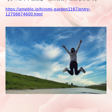
https://ameblo.jp/hiromi-garden1187/entry-
12706674600.html