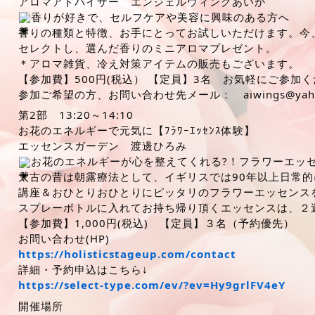
アロマアドバイザー エンジェルウィングあいか
香りが好きで、セルフケアや美容に興味のある方へ
香りの種類と特徴、お手にとってお試しいただけます。今
セレクトし、選んだ香りのミニアロマプレゼント。
＊アロマ雑貨、冷え対策アイテムの販売もございます。
【参加費】500円(税込） 【定員】3名 お気軽にご参加
参加ご希望の方、お問い合わせ先メール： aiwings@yahoo
第2部 13:20～14:10
お花のエネルギーで元気に【ﾌﾗﾜｰｴｯｾﾝｽ体験】
エッセンスガーデン 渡邊ひろみ
お花のエネルギーが心を整えてくれる?！フラワーエッ
太古の昔は朝露療法として、イギリスでは90年以上日常
講座＆おひとりおひとりにピッタリのフラワーエッセンス
スプレーボトルに入れてお持ち帰り頂くエッセンスは、２
【参加費】1,000円(税込) 【定員】３名（予約優先）
お問い合わせ(HP)
https://holisticstageup.com/contact
詳細・予約申込はこちら↓
https://select-type.com/ev/?ev=Hy9grlFV4eY
開催場所