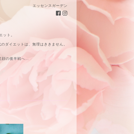
エッセンスガーデン
エット。
代のダイエットは、無理はききません。
笑顔の後半戦へ…