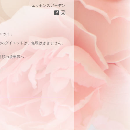
エッセンスガーデン
エット。
代のダイエットは、無理はききません。
笑顔の後半戦へ…