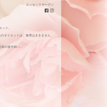
エッセンスガーデン
エット。
代のダイエットは、無理はききません。
笑顔の後半戦へ…