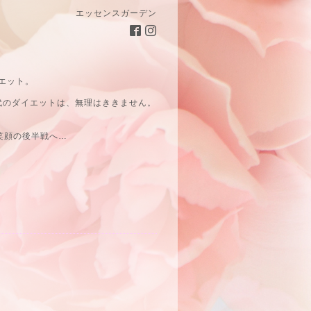
エッセンスガーデン
エット。
代のダイエットは、無理はききません。
笑顔の後半戦へ…