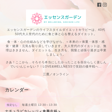
エッセンスガーデンのライフスタイルダイエットセラピーは、40代
50代大人世代のために食と体と心を整えるダイエット。
食・体・心の仕組みなどを学びながら、＜本来の＞体重・体形・感
覚・健康・元気を取り戻していきます。大人世代のダイエットは、無
理はききません。ダイエットも、生き方も、我慢と頑張り過ぎは卒業
しましょう。
さあ！ここから…そろそろ本当にしたかったことを自分らしく楽しん
でいいんじゃない？！LOVE&WELLNESSで笑顔の後半戦へ…
三鷹／オンライン
カレンダー
毎週土曜日 12:30～13:30
指定なし
ナチュラビカレッジ＜食養生科＞