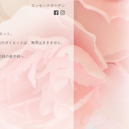
エッセンスガーデン
エット。
代のダイエットは、無理はききません。
笑顔の後半戦へ…