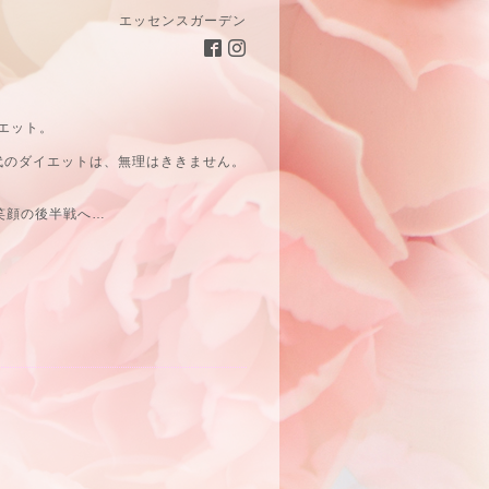
エッセンスガーデン
エット。
代のダイエットは、無理はききません。
笑顔の後半戦へ…