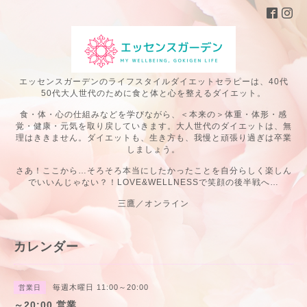
エッセンスガーデンのライフスタイルダイエットセラピーは、40代
50代大人世代のために食と体と心を整えるダイエット。
食・体・心の仕組みなどを学びながら、＜本来の＞体重・体形・感
覚・健康・元気を取り戻していきます。大人世代のダイエットは、無
理はききません。ダイエットも、生き方も、我慢と頑張り過ぎは卒業
しましょう。
さあ！ここから…そろそろ本当にしたかったことを自分らしく楽しん
でいいんじゃない？！LOVE&WELLNESSで笑顔の後半戦へ…
三鷹／オンライン
カレンダー
毎週木曜日 11:00～20:00
営業日
～20:00 営業