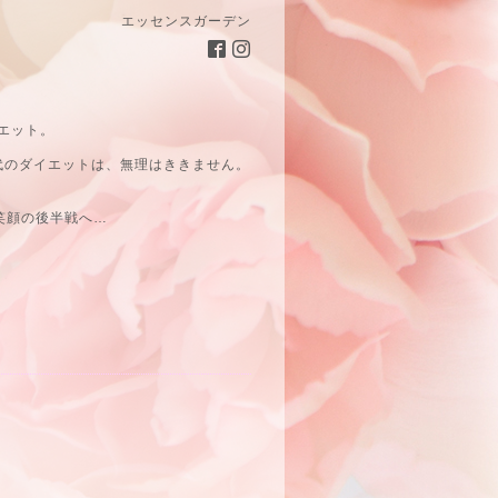
エッセンスガーデン
エット。
代のダイエットは、無理はききません。
笑顔の後半戦へ…