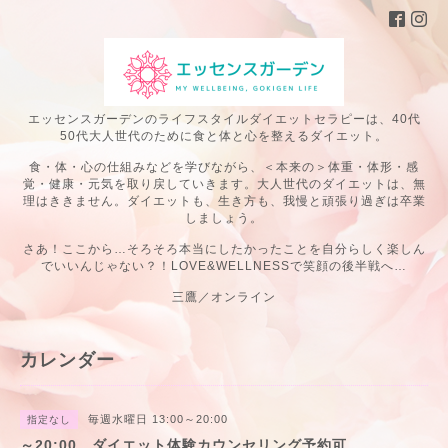
エッセンスガーデンのライフスタイルダイエットセラピーは、40代
50代大人世代のために食と体と心を整えるダイエット。
食・体・心の仕組みなどを学びながら、＜本来の＞体重・体形・感
覚・健康・元気を取り戻していきます。大人世代のダイエットは、無
理はききません。ダイエットも、生き方も、我慢と頑張り過ぎは卒業
しましょう。
さあ！ここから…そろそろ本当にしたかったことを自分らしく楽しん
でいいんじゃない？！LOVE&WELLNESSで笑顔の後半戦へ…
三鷹／オンライン
カレンダー
毎週水曜日 13:00～20:00
指定なし
～20:00 ダイエット体験カウンセリング予約可