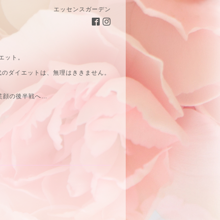
エッセンスガーデン
エット。
代のダイエットは、無理はききません。
笑顔の後半戦へ…