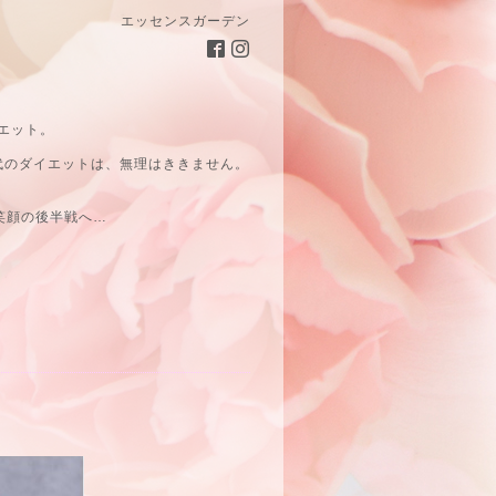
エッセンスガーデン
エット。
代のダイエットは、無理はききません。
笑顔の後半戦へ…