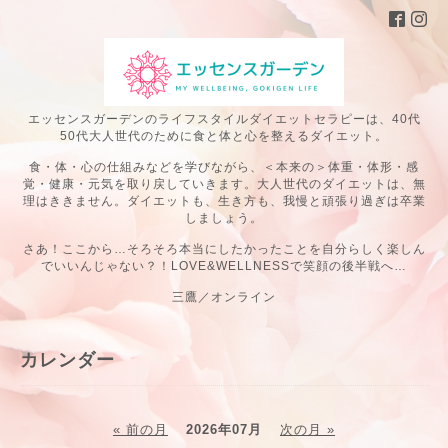
エッセンスガーデンのライフスタイルダイエットセラピーは、40代
50代大人世代のために食と体と心を整えるダイエット。
食・体・心の仕組みなどを学びながら、＜本来の＞体重・体形・感
覚・健康・元気を取り戻していきます。大人世代のダイエットは、無
理はききません。ダイエットも、生き方も、我慢と頑張り過ぎは卒業
しましょう。
さあ！ここから…そろそろ本当にしたかったことを自分らしく楽しん
でいいんじゃない？！LOVE&WELLNESSで笑顔の後半戦へ…
三鷹／オンライン
カレンダー
« 前の月
2026年07月
次の月 »