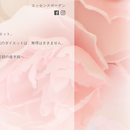
エッセンスガーデン
エット。
代のダイエットは、無理はききません。
笑顔の後半戦へ…